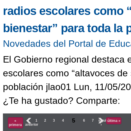
radios escolares como “
bienestar” para toda la 
Novedades del Portal de Educ
El Gobierno regional destaca e
escolares como “altavoces de s
población jlao01 Lun, 11/05/20
¿Te ha gustado? Comparte:
Páginas
5
‹
1
2
3
4
6
7
siguiente
«
última »
anterior
›
primera