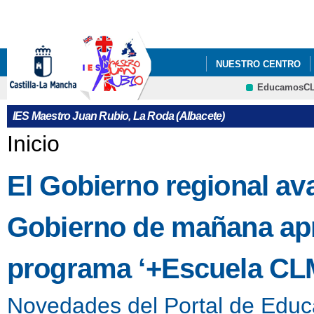
Pa
co
pri
NUESTRO CENTRO
EducamosC
PROYECTO ESCOLAR
IES Maestro Juan Rubio, La Roda (Albacete)
Se encuentra usted aquí
Inicio
El Gobierno regional av
Gobierno de mañana apro
programa ‘+Escuela CL
Novedades del Portal de Educ