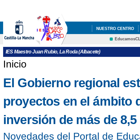
Pa
co
pri
NUESTRO CENTRO
EducamosC
PROYECTO ESCOLAR
IES Maestro Juan Rubio, La Roda (Albacete)
Se encuentra usted aquí
Inicio
El Gobierno regional es
proyectos en el ámbito
inversión de más de 8,5
Novedades del Portal de Educ