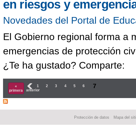
en riesgos y emergencia
Novedades del Portal de Educ
El Gobierno regional forma a 
emergencias de protección civ
¿Te ha gustado? Comparte:
Páginas
7
‹
1
2
3
4
5
6
«
anterior
primera
Protección de datos
Mapa del sit