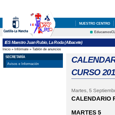
Pa
co
pri
NUESTRO CENTRO
EducamosC
PROYECTO ESCOLAR
IES Maestro Juan Rubio, La Roda (Albacete)
Inicio
»
Infórmate
»
Tablón de anuncios
Se encuentra usted aquí
SECRETARÍA
CALENDARI
Avisos e Información
CURSO 201
Martes, 5 Septiemb
CALENDARIO P
MARTES 5