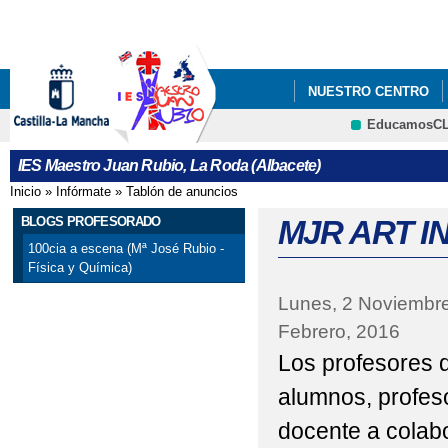
Pa
co
pri
NUESTRO CENTRO
EducamosC
PROYECTO ESCOLAR
IES Maestro Juan Rubio, La Roda (Albacete)
Inicio
»
Infórmate
»
Tablón de anuncios
Se encuentra usted aquí
BLOGS PROFESORADO
MJR ART I
100cia a escena (Mª José Rubio -
Física y Química)
Lunes, 2 Noviembr
Febrero, 2016
Los profesores d
alumnos, profes
docente a colabo