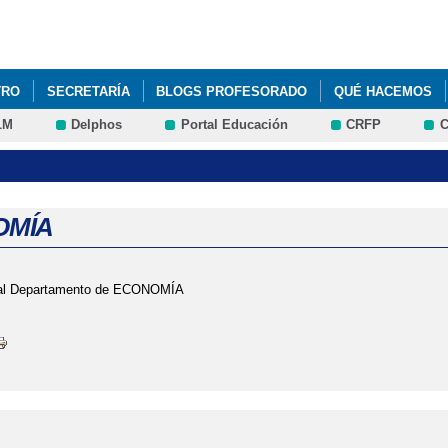
Pasar al
contenido
principal
TRO
SECRETARÍA
BLOGS PROFESORADO
QUÉ HACEMOS
LM
Delphos
Portal Educación
CRFP
C
OMÍA
 al Departamento de ECONOMÍA