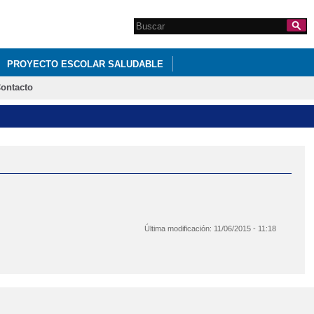
Search this site
Formulario de
búsqueda
PROYECTO ESCOLAR SALUDABLE
ontacto
Última modificación:
11/06/2015 - 11:18