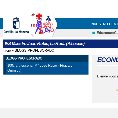
NUESTRO CEN
EducamosC
IES Maestro Juan Rubio, La Roda (Albacete)
Inicio
»
BLOGS PROFESORADO
Se encuentra usted aquí
ECON
BLOGS PROFESORADO
100cia a escena (Mª José Rubio - Física y
Química)
Bienvenidos