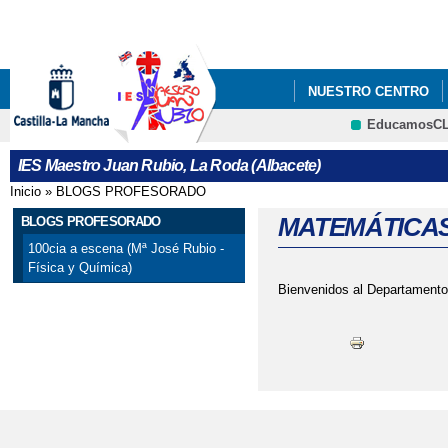
Pa
co
pri
NUESTRO CENTRO
EducamosC
PROYECTO ESCOLAR
IES Maestro Juan Rubio, La Roda (Albacete)
Inicio
»
BLOGS PROFESORADO
Se encuentra usted aquí
MATEMÁTICA
BLOGS PROFESORADO
100cia a escena (Mª José Rubio -
Física y Química)
Bienvenidos al Departame