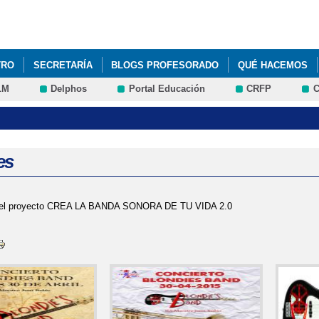
Pasar al
contenido
principal
TRO
SECRETARÍA
BLOGS PROFESORADO
QUÉ HACEMOS
LM
Delphos
Portal Educación
CRFP
C
es
 del proyecto CREA LA BANDA SONORA DE TU VIDA 2.0