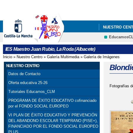
NUESTRO CEN
EducamosC
IES Maestro Juan Rubio, La Roda (Albacete)
Inicio
»
Nuestro Centro
»
Galería Multimedia
»
Galería de Imágenes
Se encuentra usted aquí
Blondi
NUESTRO CENTRO
Datos de Contacto
Oferta educativa 25-26
Fotografías
Tutoriales Educamos_CLM
PROGRAMA DE ÉXITO EDUCATIVO cofinanciado
por el FONDO SOCIAL EUROPEO
VI PLAN DE ÉXITO EDUCATIVO Y PREVENCIÓN
DEL ABANDONO ESCOLAR TEMPRANO (PISE+),
FINANCIADO POR EL FONDO SOCIAL EUROPEO
PLUS