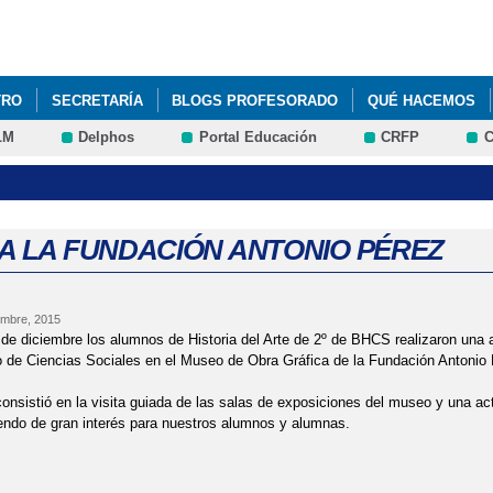
Pasar al
contenido
principal
TRO
SECRETARÍA
BLOGS PROFESORADO
QUÉ HACEMOS
LM
Delphos
Portal Educación
CRFP
C
A A LA FUNDACIÓN ANTONIO PÉREZ
embre, 2015
de diciembre los alumnos de Historia del Arte de 2º de BHCS realizaron una a
 de Ciencias Sociales en el Museo de Obra Gráfica de la Fundación Antonio
consistió en la visita guiada de las salas de exposiciones del museo y una ac
endo de gran interés para nuestros alumnos y alumnas.